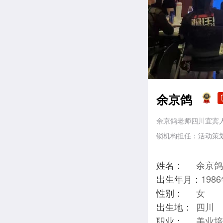
余京鸽
余京鸽老师四川宜宾人
锁机构担任：活动策
姓名：
余京鸽
出生年月：
198
性别：
女
出生地：
四川
职业：
美业培