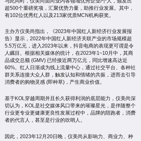
与此同时，仪美尚面向业内各领域优秀企业/个人，颁发出
超500个重磅奖项，汇聚优势力量，助推行业发展。其中，
有102位优秀红人以及213家优质MCN机构获奖。
主办方仪美尚指出，《2023年中国红人新经济行业发展报
告》显示，2022年中国红人新经济关联产业的市场规模超
5.5万亿元，进入2023年以来，抖音电商的表现更可谓是令
人瞩目。根据相关媒体的统计，在2023年1~10月中，其商
品成交总额 (GMV) 已经接近两万亿元，同比增速高达近
60%。红人日渐成为线上流量中心，通过社交平台、各种社
群关系连接大众人群，触发认知和情绪的共振，进而去引导
消费者的购物灵感 (即种草)，产生商业价值。
基于KOL穿越周期并且长久获得利润的底层能力，仪美尚深
切认为，KOL是社交媒体风口带来的璀璨星光，是伴随整个
行业更专业更健康更良性发展过程中，品牌的陪跑者，消费
者的代言人，甚至是行业的吹哨人。
因此，2023年12月20日晚，仪美尚从影响力、商业力、种