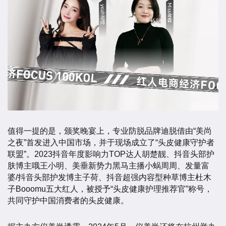
值得一提的是，颁奖晚宴上，专业防脱品牌迪脱借由“美尚
之夜”首发进入中国市场，并于现场成立了“头皮健康守护者
联盟”。2023抖音年度影响力TOP达人胡楚靓、抖音头部护
肤博主哦王小明、美垂新势力黑马主播小蜗周周、发量富
婆/抖音头部护发博主子荷、抖音超强内容型种草博主杜木
子Booomu五大红人，被授予“头皮健康护理推荐官”称号，
共同守护中国消费者的头皮健康。