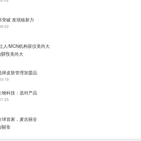
新突破 发现核新力
09-02
+红人/MCN机构获仪美尚大
12-28
选择皮肤管理加盟品
03-19
生物科技：选对产品
07-25
全球首家，麦吉丽全
12-15