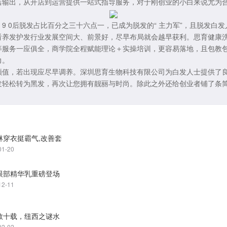
店输出，从开店到运营提供一站式指导服务，对于刚创业的小白来说尤为
9 0后脱发占比百分之三十六点一，已成为脱发的“ 主力军”，且脱发白发人
看养发护发行业发展空间大、前景好，尽早布局就会越早获利。思育健康
等服务一应俱全，商学院全程赋能理论＋实操培训，更容易落地，且包教
力。
颜值，若出现应尽早调养。深圳思育生物科技有限公司为白发人士提供了
发轻松转为黑发，再次让您拥有靓丽与时尚。除此之外还给创业者铺了条
！
琳穿衣挺霸气,改善套
01-20
眼部精华乳重磅登场
12-11
数十载，纽西之谜水
02-02