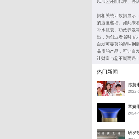
以加盟还能代理、整
据相关统计数据显示：
的速度递增。如此来
补水抗衰、功效养发
出，为创业者省时省
白发可显著的影响到
品质的产品，可让白
让财富与您不期而遇
热门新闻
陈慧
2022-
童妍
2024-
研发
2022-