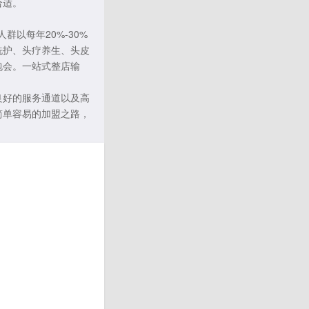
合适。
群以每年20%-30%
洗护、头疗养生、头皮
包会。一站式整店输
良好的服务通道以及高
简单容易的加盟之路，