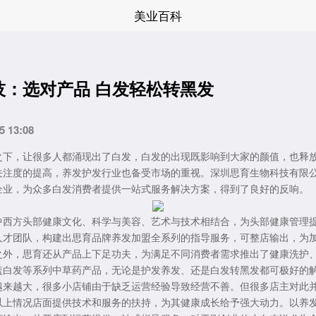
美业百科
技：选对产品 白发轻松转黑发
5 13:08
之下，让很多人都涌现出了白发，白发的出现既影响到大家的颜值，也释
关注度的提高，养发护发行业也备受市场的重视。深圳思育生物科技有限
企业，为众多白发消费者提供一站式服务解决方案，得到了良好的反响。
中西方头部健康文化、科学与美容、艺术与技术相结合，为头部健康管理
人才团队，构建出思育品牌养发加盟全系列的指导服务，可整店输出，为
之外，思育还从产品上下足功夫，为满足不同消费者需求推出了健康洗护
盖白发等系列中草药产品，无论是护发养发、还是白发转黑发都可极好的
越来越大，很多小店铺由于缺乏运营经验导致经营不善。但很多店主对此
以上情况店面提供技术和服务的扶持，为其健康成长给予强大动力。以养